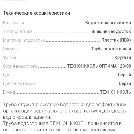
Доставка
Технические характеристики
и оплата
Вид товара
Водосточная система
Тип водостока
Внешний водосток
Материал водостока
Пластик (ПВХ)
Элемент
Труба водосточная
Форма
Круглая
Серия водостока
ТЕХНОНИКОЛЬ ОПТИМА 120/80
Цвет
Серый
Цветовая гамма
Серая
Бренд
ТЕХНОНИКОЛЬ
Труба служит в системе водостока для эффективной
организации вертикального схода талых и дождевых
вод с кровли здания.
Труба водосточная ТЕХНОНИКОЛЬ применяется в
основном строительстве частных малоэтажных