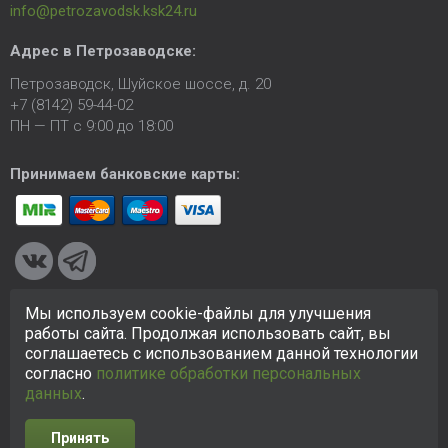
info@petrozavodsk.ksk24.ru
Адрес в Петрозаводске:
Петрозаводск, Шуйское шоссе, д. 20
+7 (8142) 59-44-02
ПН — ПТ с 9:00 до 18:00
Принимаем банковские карты:
Мы используем cookie-файлы для улучшения
© 2005-2026 ООО «КСК». Сайт
https://petrozavodsk.ksk24.ru
работы сайта. Продолжая использовать сайт, вы
создан исключительно в информационных целях и любая
соглашаетесь с использованием данной технологии
информация на сайте не является публичной офертой.
согласно
политике обработки персональных
Политика в отношении персональных данных
данных
.
Принять
Разработка сайта