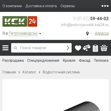
О компании
Доставка и оплата
Сервисы
8 (8142)
59-44-02
info@petrozavodsk.ksk24.ru
Я в
Петрозаводске
Адреса
Распродажа
Спецпредложения
Кровля
Фасад
Теплоизо
Главная
Каталог
Водосточная система